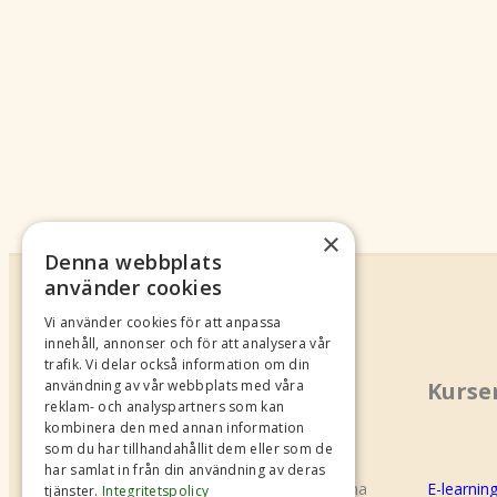
×
Denna webbplats
använder cookies
Vi använder cookies för att anpassa
innehåll, annonser och för att analysera vår
trafik. Vi delar också information om din
Om oss
Kurse
användning av vår webbplats med våra
reklam- och analyspartners som kan
kombinera den med annan information
som du har tillhandahållit dem eller som de
har samlat in från din användning av deras
B.U.S Shared Mobility (f.d Biluthyrarna
E-learnin
tjänster.
Integritetspolicy