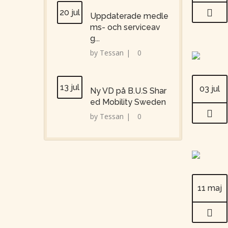
20 jul
Uppdaterade medle
ms- och serviceav
g...
by
Tessan
|
0
13 jul
03 jul
Ny VD på B.U.S Shar
ed Mobility Sweden
by
Tessan
|
0
11 maj