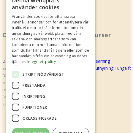
Denna webbplats
använder cookies
Vi använder cookies för att anpassa
innehåll, annonser och för att analysera vår
trafik. Vi delar också information om din
användning av vår webbplats med våra
Om oss
Kurser
reklam- och analyspartners som kan
kombinera den med annan information
som du har tillhandahållit dem eller som de
har samlat in från din användning av deras
B.U.S Shared Mobility (f.d Biluthyrarna
E-learning
tjänster.
Integritetspolicy
Sverige) är en branschorganisation för alla
Biluthyrning Tunga f
STRIKT NÖDVÄNDIGT
företag som bedriver biluthyrning och
annan bildelning. Den gemensamma
PRESTANDA
målsättningen är säkerhet, kvalitet,
INRIKTNING
fackmässig service och kundvänlig policy
samt trygghet för kunden.
FUNKTIONER
OKLASSIFICERADE