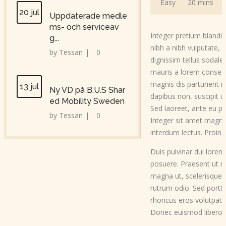
Easy
20 mins
20 jul
Uppdaterade medle
ms- och serviceav
Integer pretium blandit
g...
nibh a nibh vulputate, ut
by
Tessan
|
0
dignissim tellus sodales
mauris a lorem consecte
magnis dis parturient 
13 jul
Ny VD på B.U.S Shar
dapibus non, suscipit u
ed Mobility Sweden
Sed laoreet, ante eu por
by
Tessan
|
0
Integer sit amet magna
interdum lectus. Proin
Duis pulvinar dui lorem
posuere. Praesent ut nu
magna ut, scelerisque g
rutrum odio. Sed portti
rhoncus eros volutpat ac
Donec euismod libero n