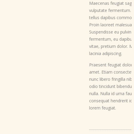
Maecenas feugiat sagitt
vulputate fermentum. E
tellus dapibus commodo
Proin laoreet malesuad
Suspendisse eu pulvinar
fermentum, eu dapibus 
vitae, pretium dolor. 
lacinia adipiscing.
Praesent feugiat dolor e
amet. Etiam consectetur
nunc libero fringilla n
odio tincidunt bibendum
nulla. Nulla id urna fau
consequat hendrerit id
lorem feugiat.