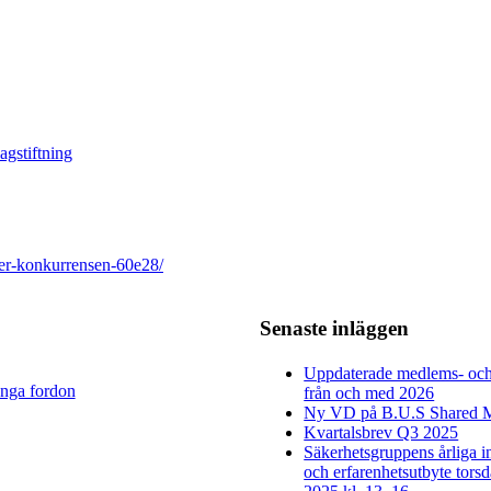
agstiftning
der-konkurrensen-60e28/
Senaste inläggen
Uppdaterade medlems- och 
unga fordon
från och med 2026
Ny VD på B.U.S Shared M
Kvartalsbrev Q3 2025
Säkerhetsgruppens årliga 
och erfarenhetsutbyte tors