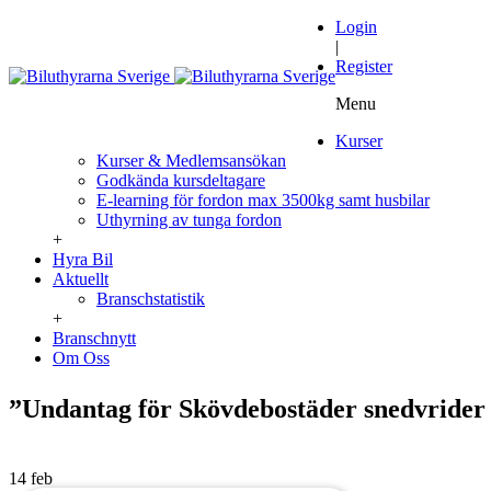
Login
|
Register
Menu
Kurser
Kurser & Medlemsansökan
Godkända kursdeltagare
E-learning för fordon max 3500kg samt husbilar
Uthyrning av tunga fordon
+
Hyra Bil
Aktuellt
Branschstatistik
+
Branschnytt
Om Oss
”Undantag för Skövdebostäder snedvrider
14 feb