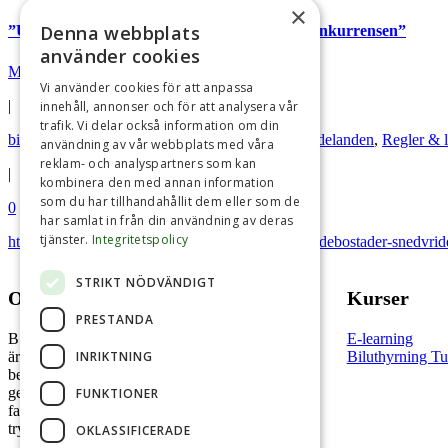
×
Denna webbplats
”Undantag för Skövdebostäder snedvrider konkurrensen”
använder cookies
Mia Solberg
Vi använder cookies för att anpassa
|
innehåll, annonser och för att analysera vår
trafik. Vi delar också information om din
bildelning
,
biluthyrning
,
Debatt artikel
,
Pressmeddelanden
,
Regler & l
användning av vår webbplats med våra
reklam- och analyspartners som kan
|
kombinera den med annan information
som du har tillhandahållit dem eller som de
0
har samlat in från din användning av deras
tjänster.
Integritetspolicy
https://www.sla.se/2024/02/14/undantag-for-skovdebostader-snedvri
STRIKT NÖDVÄNDIGT
Om oss
Kurser
PRESTANDA
B.U.S Shared Mobility (f.d Biluthyrarna Sverige)
E-learning
INRIKTNING
är en branschorganisation för alla företag som
Biluthyrning T
bedriver biluthyrning och annan bildelning. Den
gemensamma målsättningen är säkerhet, kvalitet,
FUNKTIONER
fackmässig service och kundvänlig policy samt
trygghet för kunden.
OKLASSIFICERADE