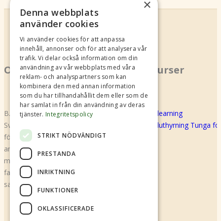
×
Denna webbplats
använder cookies
Vi använder cookies för att anpassa
innehåll, annonser och för att analysera vår
trafik. Vi delar också information om din
användning av vår webbplats med våra
Om oss
Kurser
reklam- och analyspartners som kan
kombinera den med annan information
som du har tillhandahållit dem eller som de
har samlat in från din användning av deras
B.U.S Shared Mobility (f.d Biluthyrarna
E-learning
tjänster.
Integritetspolicy
Sverige) är en branschorganisation för alla
Biluthyrning Tunga f
STRIKT NÖDVÄNDIGT
företag som bedriver biluthyrning och
annan bildelning. Den gemensamma
PRESTANDA
målsättningen är säkerhet, kvalitet,
INRIKTNING
fackmässig service och kundvänlig policy
samt trygghet för kunden.
FUNKTIONER
OKLASSIFICERADE