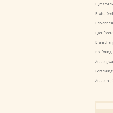
Hyresavtale
Brottsföre
Parkerings
Eget föret
Branschan
Bokföring, 
Arbetsgiva
Försäkring
Arbetsmilj