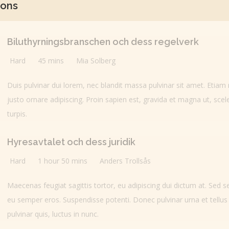
sons
Biluthyrningsbranschen och dess regelverk
Hard
45 mins
Mia Solberg
Duis pulvinar dui lorem, nec blandit massa pulvinar sit amet. Etiam
justo ornare adipiscing. Proin sapien est, gravida et magna ut, scel
turpis.
Hyresavtalet och dess juridik
Hard
1 hour 50 mins
Anders Trollsås
Maecenas feugiat sagittis tortor, eu adipiscing dui dictum at. Sed 
eu semper eros. Suspendisse potenti. Donec pulvinar urna et te
pulvinar quis, luctus in nunc.