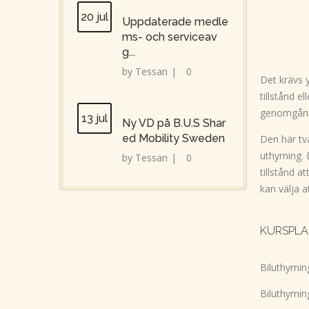
20 jul
Uppdaterade medle
ms- och serviceav
g...
by
Tessan
|
0
Det krävs y
tillstånd e
genomgånge
13 jul
Ny VD på B.U.S Shar
ed Mobility Sweden
Den här två
uthyrning.
by
Tessan
|
0
tillstånd a
kan välja 
KURSPLA
Biluthyrni
Biluthyrnin