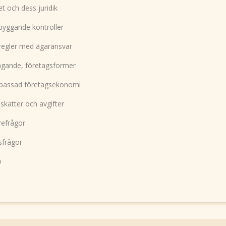
t och dess juridik
byggande kontroller
regler med ägaransvar
agande, företagsformer
passad företagsekonomi
skatter och avgifter
refrågor
sfrågor
ö