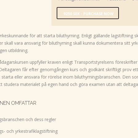
9250 SEK - PURCHASE NOW
rkeskunnande för att starta biluthyrning. Enligt gällande lagstiftning 
ller skall vara ansvarig för biluthyrning skall kunna dokumentera sitt y
n utbildning.
dagarskursen uppfyller kraven enligt Transportstyrelsens föreskrifter 
 Deltagaren får efter genomgången kurs och godkänt skriftligt prov 
tt starta eller ansvara för rörelse inom biluthyrningsbranschen. Den so
att studera materialet på egen hand och göra examen utan att deltaga 
NEN OMFATTAR
ngsbranschen och dess regler
gs- och yrkestrafiklagstiftning