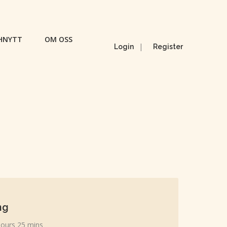
HNYTT
OM OSS
|
Login
Register
ng
hours 25 mins