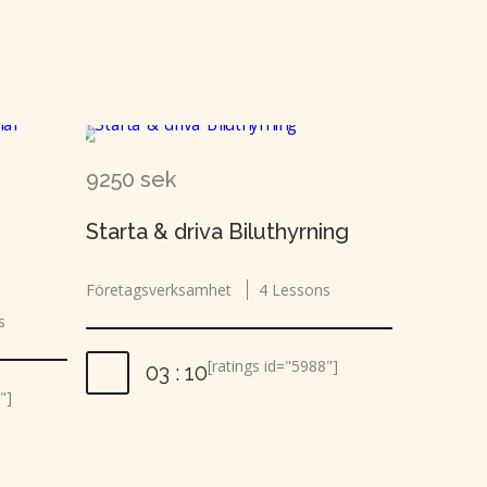
9250 sek
Starta & driva Biluthyrning
Företagsverksamhet
4 Lessons
s
[ratings id="5988"]
03 : 10
"]