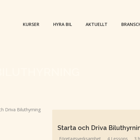
KURSER
HYRA BIL
AKTUELLT
BRANSC
 BILUTHYRNING
Starta och Driva Biluthyrni
Företagsverksamhet
4 Lessons
3 