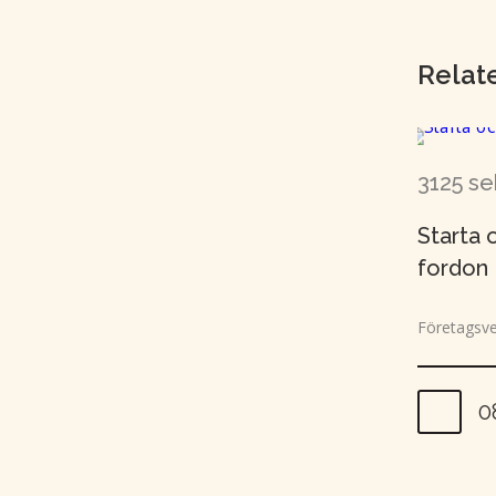
Relat
3125 se
Starta 
fordon
Företagsv
0