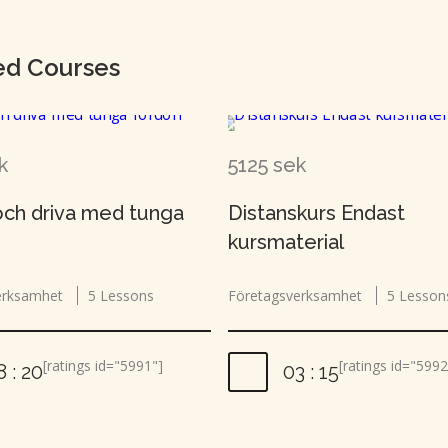
ed Courses
k
5125 sek
och driva med tunga
Distanskurs Endast
kursmaterial
erksamhet
5 Lessons
Företagsverksamhet
5 Lesson
[ratings id="5991"]
[ratings id="5992
8 : 20
03 : 15