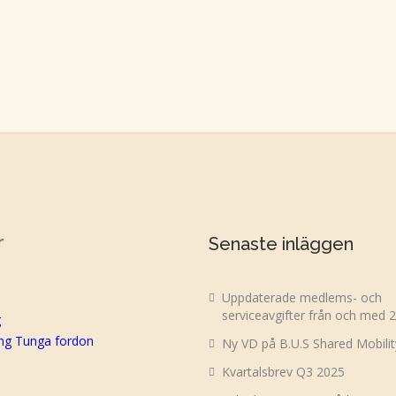
r
Senaste inläggen
Uppdaterade medlems- och
serviceavgifter från och med 
g
ing Tunga fordon
Ny VD på B.U.S Shared Mobili
Kvartalsbrev Q3 2025