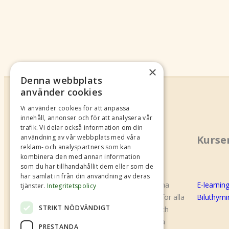
×
Denna webbplats
använder cookies
Vi använder cookies för att anpassa
innehåll, annonser och för att analysera vår
trafik. Vi delar också information om din
användning av vår webbplats med våra
Om oss
Kurse
reklam- och analyspartners som kan
kombinera den med annan information
som du har tillhandahållit dem eller som de
har samlat in från din användning av deras
B.U.S Shared Mobility (f.d Biluthyrarna
E-learnin
tjänster.
Integritetspolicy
Sverige) är en branschorganisation för alla
Biluthyrn
STRIKT NÖDVÄNDIGT
företag som bedriver biluthyrning och
annan bildelning. Den gemensamma
PRESTANDA