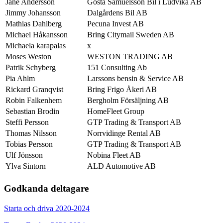
Jane Andersson
Gösta Samuelsson Bil i Ludvika AB
Jimmy Johansson
Dalgårdens Bil AB
Mathias Dahlberg
Pecuna Invest AB
Michael Håkansson
Bring Citymail Sweden AB
Michaela karapalas
x
Moses Weston
WESTON TRADING AB
Patrik Schyberg
151 Consulting Ab
Pia Ahlm
Larssons bensin & Service AB
Rickard Granqvist
Bring Frigo Åkeri AB
Robin Falkenhem
Bergholm Försäljning AB
Sebastian Brodin
HomeFleet Group
Steffi Persson
GTP Trading & Transport AB
Thomas Nilsson
Norrvidinge Rental AB
Tobias Persson
GTP Trading & Transport AB
Ulf Jönsson
Nobina Fleet AB
Ylva Sintorn
ALD Automotive AB
Godkanda deltagare
Starta och driva 2020-2024