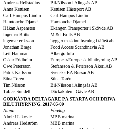
Andreas Hellstadius
Bil-Nilsson i Alingsås AB
Anna Kettisen
Kettisen Hästsport AB
Carl-Hampus Lindin
Carl-Hampus Lindin
Hamtouche Djamel
Hamtouche Djamel
Håkan Aspensten
Ekängen Transporter i Skövde AB
Ingemar Britts
M & I Britts AB
ingemar eriksson
bygg o maskinuthyrning i täfteå ab
Jonathan Brage
Food Access Scandinavia AB
Leif Hammar
Albergo Info
Oskar Fridholm
Europcar/Europeisk biluthyrning AB
Owe Petersson
Stefansson & Petersson Åkeri AB
Patrik Karlsson
Svenska EA Bussar AB
Stina Torén
Stina Torén
Tim Nilsson
Bil-Nilsson i Alingsås AB
Tobias Sundell
Däckakuten i Gävle AB
GODKÄNDA DELTAGARE PÅ STARTA OCH DRIVA
BILUTHYRNING, 2017-05-09
Namn
Företag
Almir Ulakovic
MBB marina
Andreas Hedström
MBB marina