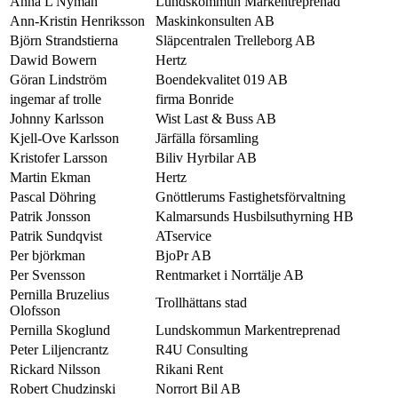
Anna L Nyman
Lundskommun Markentreprenad
Ann-Kristin Henriksson
Maskinkonsulten AB
Björn Strandstierna
Släpcentralen Trelleborg AB
Dawid Bowern
Hertz
Göran Lindström
Boendekvalitet 019 AB
ingemar af trolle
firma Bonride
Johnny Karlsson
Wist Last & Buss AB
Kjell-Ove Karlsson
Järfälla församling
Kristofer Larsson
Biliv Hyrbilar AB
Martin Ekman
Hertz
Pascal Döhring
Gnöttlerums Fastighetsförvaltning
Patrik Jonsson
Kalmarsunds Husbilsuthyrning HB
Patrik Sundqvist
ATservice
Per björkman
BjoPr AB
Per Svensson
Rentmarket i Norrtälje AB
Pernilla Bruzelius
Trollhättans stad
Olofsson
Pernilla Skoglund
Lundskommun Markentreprenad
Peter Liljencrantz
R4U Consulting
Rickard Nilsson
Rikani Rent
Robert Chudzinski
Norrort Bil AB