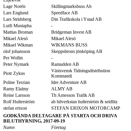
Lage Norén
Skillingmarksbuss Ab
Lars Englund
Speedface AB
Lars Stridsberg
Din Trafikskola i Ystad AB
Lutfi Mustapha
-
Mattias Broman
Bridgeman Invest AB
Mikael Alesö
Mikael Alesö
Mikael Wikman
WIKMANS BUSS
olof johansson
Skeppsbrons jönköping AB
Per Wollin
-
Peter Nymark
Ramudden AB
Västsvensk Tidningsdistribution
Piotr Zykus
Kommandi
Poline Terzian
Idre Adventure AB
Ramy Elalmy
ALMY AB
Reine Larsson
Th Arnesson Trafik AB
Rolf Hulterström
ab bilverkstan hulterström & seidlitz
stefan erixon
STEFAN ERIXON MOTORCAMP
GODKÄNDA DELTAGARE PÅ STARTA OCH DRIVA
BILUTHYRNING, 2017-09-19
Namn
Företag