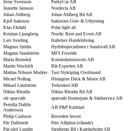
Irene Svensson
ParkyCar AB
Jeanette Jansson
Nordecta AB
Johan Ahlberg
Johan Ahlberg Bil AB
Kjell Isaksson
Isakssons Gräv & Uthyrning
Klas Ekdahl
Polar light ab
Kristian Ljungberg
Nordic Rent and Event AB
Lars Sveding
Izabelars Handelsbolag
Magnus Sjödin
Hyrbilsspecialisten i Sundsvall AB
Magnus Sundström
MFS Freeride
Maria Bernekil
Konstruktionssvets AB
Martin Wackfelt
Båt Experten AB
Mattias Nilsson Modéer
Taxi Nyköping Oxelösund
Micael Nolhag
Hisingens Däck & Motor AB
Mikael Lindström
Trekroken HB
Niklas Rhodin
Niklas Rhodin Bil AB
ole sparvath
sparvath fösnterputs & Städservice AB
Pernilla Dahlin
AB P&P Karlstad
Andersson
Philip Carlsson
Risveden Invest
Pär Dahlstedt
Pärs Alltjänst (vilande)
Pär-olof Lundin
Stenbergs Bil i Katrineholm AB