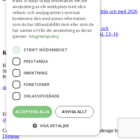
trafik. Vi delar också information om din
användning av vår webbplats med våra
Uppdaterade medlems- och serviceavgifter från och med 2026
reklam- och analyspartners som kan
Ny VD på B.U.S Shared Mobility Sweden
kombinera den med annan information
Kvartalsbrev Q3 2025
som du har tillhandahållit dem eller som de
Säkerhetsgruppens årliga informationsmöte och
har samlat in från din användning av deras
erfarenhetsutbyte torsdag 16 oktober 2025 kl. 13–16
tjänster.
Integritetspolicy
Kvartalsbrev Q1 2024
STRIKT NÖDVÄNDIGT
Kontakta oss gärna!
PRESTANDA
BILUTHYRARNA SVERIGE AB
Storgatan 19
INRIKTNING
Postadress: Box 26173, 100 41 Stockholm
FUNKTIONER
info@biluthyrarna.se
OKLASSIFICERADE
ACCEPTERA ALLA
AVVISA ALLT
Följ oss på Instagram
@biluthyrarnasverige
VISA DETALJER
Copyright © 2017 Biluthyrarna Sverige AB. Webdesign by
Digitelle