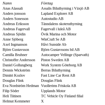
Namn
Företag
Anas Alassali
Assalis Biluthyrning i Växjö AB
Anders jonsson
Lapland Explorer AB
Anders Sonesson
Autostudio AB
Andreas Eriksson
Tänndalens skoteruthyrning
Andreas Fagervall
Fagervall i luleå AB
Andreas Sjödin
Övik Marina och Motor
Anne Sjöberg
WinCraft Se AB
Axel Ingmanson
Håvi Sunside Ab
Björn Gustavsson
Björn Gustavssons bil AB
Camilla Bruhner
Autocamper Vellinge (Sparvath)
Christoffer Andersson
Piston Sweden AB
Daniel Gollungberg
Work System Göteborg AB
Dennis Wickström
Berras Biluthyrning
Dimitri Kozlov
Fast Line Car Rent AB
Douglas Flink
Douglas Flink
Eva Nordström Hedman
Vuollerims Friskola AB
Filip Söder
Upplands Motor
Heli Tiitinen
TC Vehicle Oy Finland filial
Helmut Kemmeter
X