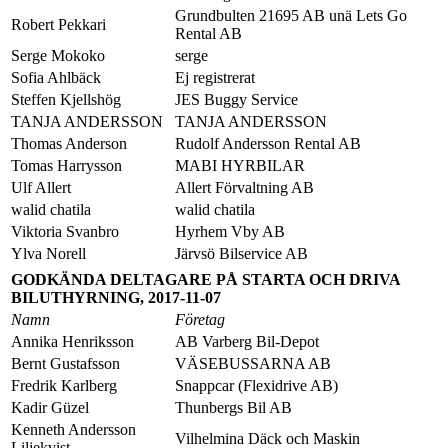
Grundbulten 21695 AB unä Lets Go
Robert Pekkari
Rental AB
Serge Mokoko
serge
Sofia Ahlbäck
Ej registrerat
Steffen Kjellshög
JES Buggy Service
TANJA ANDERSSON
TANJA ANDERSSON
Thomas Anderson
Rudolf Andersson Rental AB
Tomas Harrysson
MABI HYRBILAR
Ulf Allert
Allert Förvaltning AB
walid chatila
walid chatila
Viktoria Svanbro
Hyrhem Vby AB
Ylva Norell
Järvsö Bilservice AB
GODKÄNDA DELTAGARE PÅ STARTA OCH DRIVA
BILUTHYRNING, 2017-11-07
Namn
Företag
Annika Henriksson
AB Varberg Bil-Depot
Bernt Gustafsson
VÄSEBUSSARNA AB
Fredrik Karlberg
Snappcar (Flexidrive AB)
Kadir Güzel
Thunbergs Bil AB
Kenneth Andersson
Vilhelmina Däck och Maskin
Liljekvist