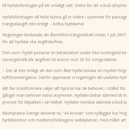
till hyrbilsföretagen på ett smidigt sätt. Detta för att också uthyrn
Hyrbilsföretagen vill helst kunna gå in online i systemet för passa
trängselavgift inte rimligt – befria hyrbilarna!
Regeringen beslutade att återinföra trängselskatt redan 1 juli 2007. 
för att hyrbilar ska avgiftsbefrias.
Den som i hyrbil passerar en betalstation under icke-rusningstid bet
rusningstrafik blir avgiften 56 kronor mot 20 för övriga bilister.
– Det är inte rimligt att den som åker hyrbil betalar en mycket högre
luftföroreningarna. Därför uppmanar vi regeringen att undanta hyrbila
Allt fler stockholmare väljer att hyra bil när de behöver, i stället för
gånger man behöver extra utrymmen. Hyrbilen bidrar därmed till mins
procent för bilparken i sin helhet. Hyrbilen minskar därmed också lu
Biluthyrarna Sverige lanserar nu ”44-kronan” som tydliggör hur hög a
hyrbilskontor och medlemsföretagens webbplatser, med målet att m