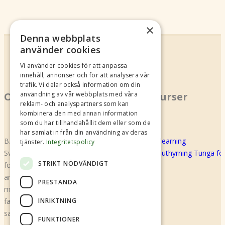
×
Denna webbplats
använder cookies
Vi använder cookies för att anpassa
innehåll, annonser och för att analysera vår
trafik. Vi delar också information om din
Om oss
Kurser
användning av vår webbplats med våra
reklam- och analyspartners som kan
kombinera den med annan information
som du har tillhandahållit dem eller som de
har samlat in från din användning av deras
B.U.S Shared Mobility (f.d Biluthyrarna
E-learning
tjänster.
Integritetspolicy
Sverige) är en branschorganisation för alla
Biluthyrning Tunga f
STRIKT NÖDVÄNDIGT
företag som bedriver biluthyrning och
annan bildelning. Den gemensamma
PRESTANDA
målsättningen är säkerhet, kvalitet,
INRIKTNING
fackmässig service och kundvänlig policy
samt trygghet för kunden.
FUNKTIONER