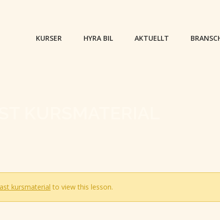
KURSER
HYRA BIL
AKTUELLT
BRANSC
ST KURSMATERIAL
ast kursmaterial
to view this lesson.