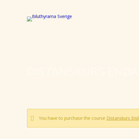
DISTANSKURS ENDA
You have to purchase the course
Distanskurs End