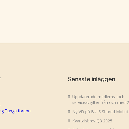
r
Senaste inläggen
Uppdaterade medlems- och
serviceavgifter från och med 
g
ing Tunga fordon
Ny VD på B.U.S Shared Mobili
Kvartalsbrev Q3 2025