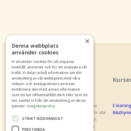
×
Denna webbplats
använder cookies
Vi använder cookies för att anpassa
innehåll, annonser och för att analysera vår
trafik. Vi delar också information om din
Om oss
Kurse
användning av vår webbplats med våra
reklam- och analyspartners som kan
kombinera den med annan information
som du har tillhandahållit dem eller som de
har samlat in från din användning av deras
B.U.S Shared Mobility (f.d Biluthyrarna
E-learnin
tjänster.
Integritetspolicy
Sverige) är en branschorganisation för alla
Biluthyrn
STRIKT NÖDVÄNDIGT
företag som bedriver biluthyrning och
annan bildelning. Den gemensamma
PRESTANDA