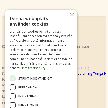
×
Denna webbplats
använder cookies
Vi använder cookies för att anpassa
innehåll, annonser och för att analysera vår
trafik. Vi delar också information om din
Om oss
Kurser
användning av vår webbplats med våra
reklam- och analyspartners som kan
kombinera den med annan information
som du har tillhandahållit dem eller som de
har samlat in från din användning av deras
B.U.S Shared Mobility (f.d Biluthyrarna
E-learning
tjänster.
Integritetspolicy
Sverige) är en branschorganisation för alla
Biluthyrning Tunga f
STRIKT NÖDVÄNDIGT
företag som bedriver biluthyrning och
annan bildelning. Den gemensamma
PRESTANDA
målsättningen är säkerhet, kvalitet,
INRIKTNING
fackmässig service och kundvänlig policy
samt trygghet för kunden.
FUNKTIONER