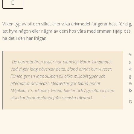
Vilken typ av bil och vilket eller vilka drivmedel fungerar bäst för di
att hyra någon eller några av dem hos våra medlemmar. Hjälp oss at
ha det i den här frågan.
Vi
ge
De närmsta åren avgör hur planeten klarar klimathotet.
av
Vad vi gör idag påverkar detta, bland annat hur vi reser.
ge
Filmen ger en introduktion till olika miljöbilstyper och
vä
alternativa drivmedel. Medverkar gör bland annat
ko
Miljöbilar i Stockholm, Gröna bilister och Agroetanol (som
tillverkar fordonsetanol från svenska råvaror).
De