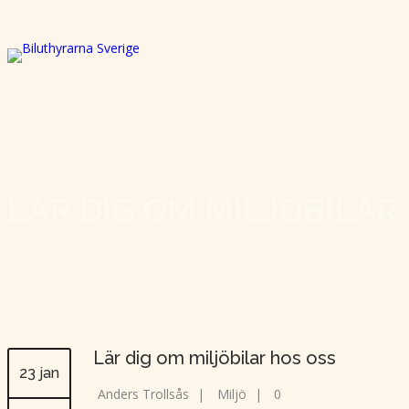
LÄR DIG OM MILJÖBILAR
Lär dig om miljöbilar hos oss
23 jan
Anders Trollsås
|
Miljö
|
0