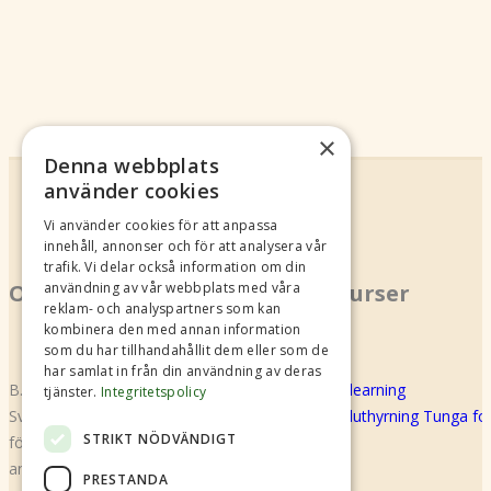
×
Denna webbplats
använder cookies
Vi använder cookies för att anpassa
innehåll, annonser och för att analysera vår
trafik. Vi delar också information om din
Om oss
Kurser
användning av vår webbplats med våra
reklam- och analyspartners som kan
kombinera den med annan information
som du har tillhandahållit dem eller som de
har samlat in från din användning av deras
B.U.S Shared Mobility (f.d Biluthyrarna
E-learning
tjänster.
Integritetspolicy
Sverige) är en branschorganisation för alla
Biluthyrning Tunga f
STRIKT NÖDVÄNDIGT
företag som bedriver biluthyrning och
annan bildelning. Den gemensamma
PRESTANDA