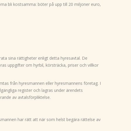
na bli kostsamma: böter på upp till 20 miljoner euro,
ata sina rättigheter enligt detta hyresavtal. De
 uppgifter om hyrbil, körsträcka, priser och villkor
ämtas från hyresmannen eller hyresmannens företag. I
llgängliga register och lagras under ärendets
rande av avtalsförpliktelse.
esmannen har rätt att när som helst begära rättelse av