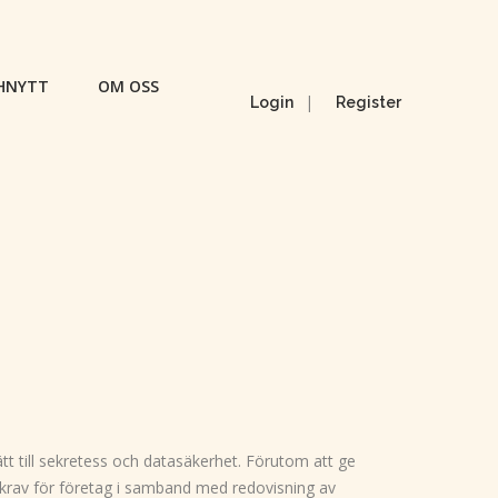
HNYTT
OM OSS
|
Login
Register
t till sekretess och datasäkerhet. Förutom att ge
e krav för företag i samband med redovisning av