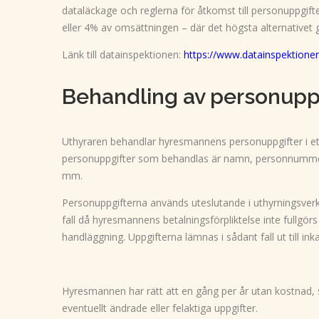
dataläckage och reglerna för åtkomst till personuppgift
eller 4% av omsättningen – där det högsta alternativet g
Länk till datainspektionen:
https://www.datainspektione
Behandling av personupp
Uthyraren behandlar hyresmannens personuppgifter i ett da
personuppgifter som behandlas är namn, personnummer, kö
mm.
Personuppgifterna används uteslutande i uthyrningsverk
fall då hyresmannens betalningsförpliktelse inte fullgör
handläggning. Uppgifterna lämnas i sådant fall ut till in
Hyresmannen har rätt att en gång per år utan kostnad, sk
eventuellt ändrade eller felaktiga uppgifter.