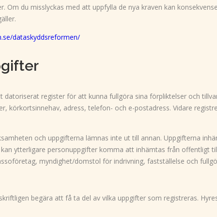
er. Om du misslyckas med att uppfylla de nya kraven kan konsekvenser
äller.
n.se/dataskyddsreformen/
gifter
toriserat register för att kunna fullgöra sina förpliktelser och tillvar
rkortsinnehav, adress, telefon- och e-postadress. Vidare registreras
samheten och uppgifterna lämnas inte ut till annan. Uppgifterna inh
s kan ytterligare personuppgifter komma att inhämtas från offentligt ti
kassoföretag, myndighet/domstol för indrivning, fastställelse och fullgö
riftligen begära att få ta del av vilka uppgifter som registreras. Hyr