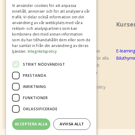
Vi använder cookies för att anpassa
innehåll, annonser och för att analysera vår
trafik. Vi delar också information om din
Om oss
Kurse
användning av vår webbplats med våra
reklam- och analyspartners som kan
kombinera den med annan information
som du har tillhandahållit dem eller som de
har samlat in från din användning av deras
B.U.S Shared Mobility (f.d Biluthyrarna
E-learnin
tjänster.
Integritetspolicy
Sverige) är en branschorganisation för alla
Biluthyrn
STRIKT NÖDVÄNDIGT
företag som bedriver biluthyrning och
annan bildelning. Den gemensamma
PRESTANDA
målsättningen är säkerhet, kvalitet,
INRIKTNING
fackmässig service och kundvänlig policy
samt trygghet för kunden.
FUNKTIONER
OKLASSIFICERADE
ACCEPTERA ALLA
AVVISA ALLT