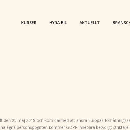
KURSER
HYRA BIL
AKTUELLT
BRANSC
ft den 25 maj 2018 och kom därmed att ändra Europas förhållningssät
er sina egna personuppgifter, kommer GDPR innebära betydligt striktar